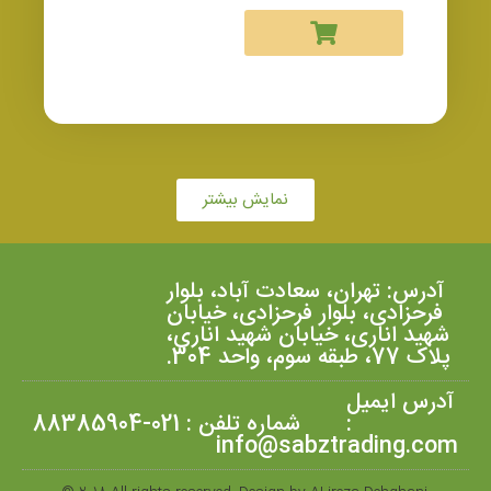
نمایش بیشتر
آدرس: تهران، سعادت آباد، بلوار
فرحزادی، بلوار فرحزادی، خیابان
شهید اناری، خیابان شهید اناری،
پلاک 77، طبقه سوم، واحد 304.
آدرس ایمیل
:
شماره تلفن : 021-88385904
info@sabztrading.com