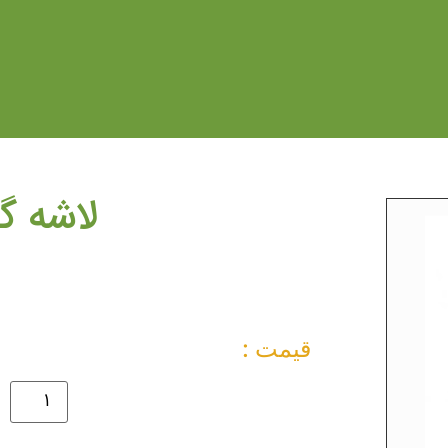
لاشه گ
قیمت :