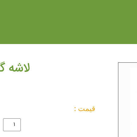
لاشه گ
قیمت :